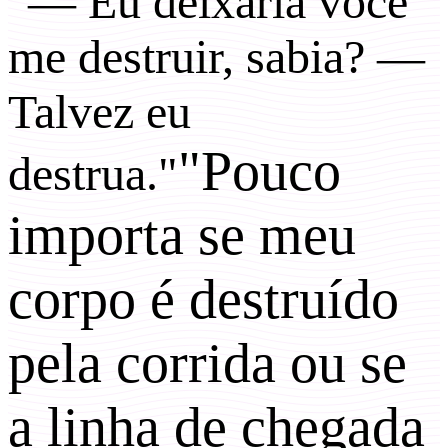
"— Eu deixaria você
me destruir, sabia? —
Talvez eu
"Pouco
destrua."
importa se meu
corpo é destruído
pela corrida ou se
a linha de chegada