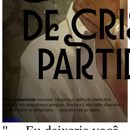
Nesta
romantasia
nacional, vingança e ambição unem dois
inimigos em uma aliança perigosa. Rayka e Luka estão dispostos a
destruir todos os obstáculos — inclusive um ao outro.
Leia Mais