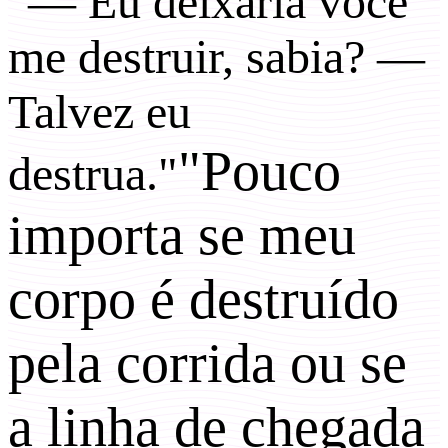
"— Eu deixaria você
me destruir, sabia? —
Talvez eu
"Pouco
destrua."
importa se meu
corpo é destruído
pela corrida ou se
a linha de chegada