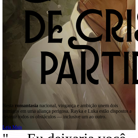
Nesta
romantasia
nacional, vingança e ambição unem dois
inimigos em uma aliança perigosa. Rayka e Luka estão dispostos a
destruir todos os obstáculos — inclusive um ao outro.
Leia Mais